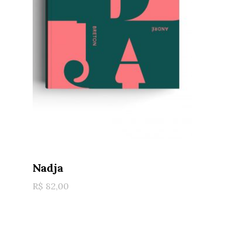
Nadja
R$
82,00