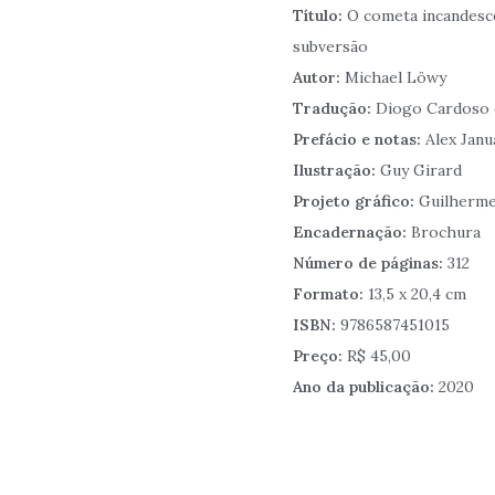
Título:
O cometa incandesce
subversão
Autor:
Michael Löwy
Tradução:
Diogo Cardoso e
Prefácio e notas:
Alex Janu
Ilustração:
Guy Girard
Projeto gráfico:
Guilherme
Encadernação:
Brochura
Número de páginas:
312
Formato:
13,5 x 20,4 cm
ISBN:
9786587451015
Preço:
R$ 45,00
Ano da publicação:
2020