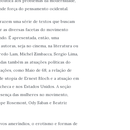
política aos problemas da modernidade,
nde força do pensamento ocidental.
trazem uma série de textos que buscam
ar as diversas facetas do movimento
ndo. É apresentada, então, uma
autoras, seja no cinema, na literatura ou
fredo Lam, Michel Zimbacca, Sergio Lima,
idas também as atuações políticas do
ções, como Maio de 68, a relação de
de utopia de Ernest Bloch e a atuação em
checa e nos Estados Unidos. A seção
esença das mulheres no movimento,
pe Rosemont, Ody Saban e Beatriz
vos ameríndios, o erotismo e formas de