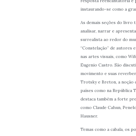
resposta reencantatória e 
instaurando-se como a gra
As demais seções do livro 
analisar, narrar e apresent
surrealista ao redor do mu
“Constelação” de autores e 
nas artes visuais, como Wi
Eugenio Castro. São discut
movimento e suas reverbera
Trotsky e Breton, a noção 
países como na República T
destaca também a forte pr
como Claude Cahun, Penelo
Hausner.
Temas como a cabala, os po