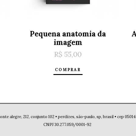
Pequena anatomia da
A
imagem
R$
55,00
COMPRAR
onte alegre, 212, conjunto 102 • perdizes, são-paulo, sp, brasil • cep 050
CNPJ 30.277.059/0001-92