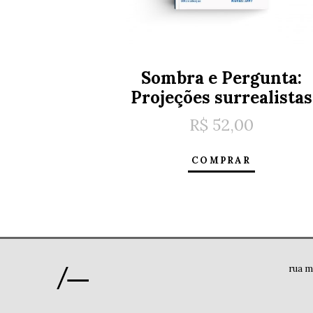
Sombra e Pergunta:
Projeções surrealistas
R$
52,00
COMPRAR
rua m