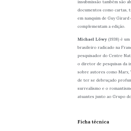
insubmissão também são abo
documentos como cartas, tr
em nanquim de Guy Girard e
complementam a edição.
Michael Löwy
(1938) é um
brasileiro radicado na Fra
pesquisador do Centre Nati
o diretor de pesquisas da i
sobre autores como Marx, T
de ter se debruçado profu
surrealismo e o romantis
atuantes junto ao Grupo do
Ficha técnica