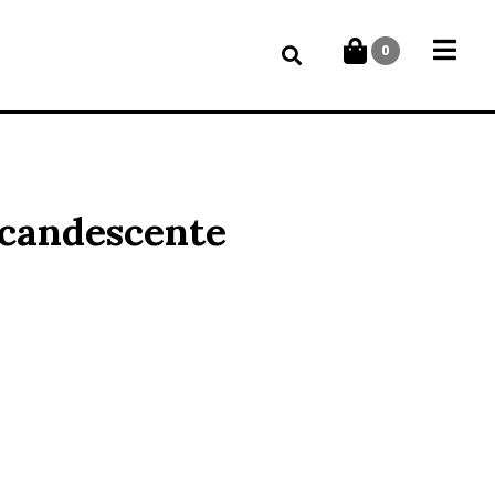
0
ncandescente