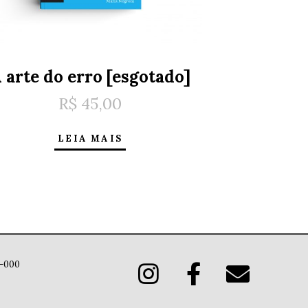
 arte do erro [esgotado]
R$
45,00
LEIA MAIS
14-000