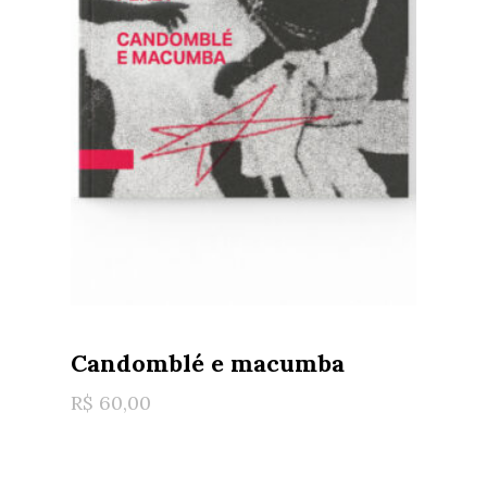
Candomblé e macumba
R$
60,00